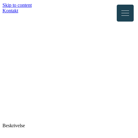
Skip to content
Kontakt
Kunde:
Levende Menneskerettigheder
Levende Menneskerettigheder er en
organisation, der arbejder for at gøre
unge i Danmark klogere på
menneskerettigheder.
Ydelser:
Webdesign / Implementering I WordPress
Besøg website
Beskrivelse