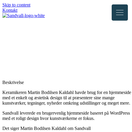
Skip to content
Kontakt
Kunde:
Martin Bodilsen Kaldahl
The ceramic works of Martin Bodilsen
Kaldahl are dealing with fundamental
sculptural existence in space.
Ydelser:
Webdesign / Implementering I WordPress
Besøg website
Beskrivelse
Keramikeren Martin Bodilsen Kaldahl havde brug for en hjemmeside
med et enkelt og æstetisk design til at præsentere sine mange
kunstværker, tegninger, nyheder omkring udstillinger og meget mere.
Sandvall leverede en brugervenlig hjemmeside baseret på WordPress
med et roligt design hvor kunstværkerne er fokus.
Det siger Martin Bodilsen Kaldahl om Sandvall