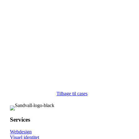
Karin Sauer
Keramisk værksted og galleri
Website / Design
Studio Steen Ipsen
Dekorative keramiske udtryk, der involverer både form og
dekoration
Website / Design
Tilbage til cases
Services
Webdesign
Visuel identitet