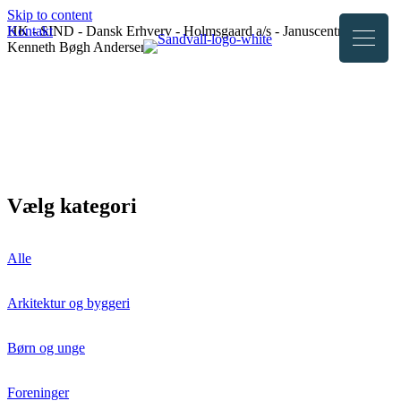
Skip to content
Kontakt
HK - SIND - Dansk Erhverv - Holmsgaard a/s - Januscentret -
Kenneth Bøgh Andersen
Cases
Vi hjælper alle typer virksomheder. Se udvalgte cases på en
professionel hjemmeside fra Sandvall.
Vælg kategori
Alle
Arkitektur og byggeri
Børn og unge
Foreninger