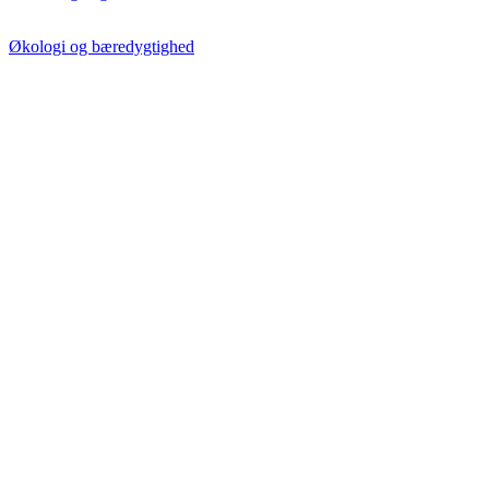
Økologi og bæredygtighed
/ Kunsthåndværk
Lone Skov Madsen
Keramiker
Website / Design
Martin Bodilsen Kaldahl
Keramiker
Website / Design